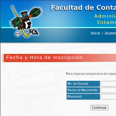
Fecha y Hora de Inscripción
P
ara ingresar proporciona los sigui
N
o. de
C
uenta:
F
echa de
N
acimiento:
P
assword: